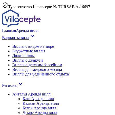
Турагентство Limancepte
·
№ TÜRSAB
A-16697
Главная
Аренда вилл
Варианты вилл
Виллы с видом на море
Бюджетные виллы
Люкс-виллы
Виллы с джакузи
Виллы с детским бассейном
Виллы для медового месяца
Виллы для уединённого отдыха
Регионы
Анталья
Аренда вилл
Каш
Аренда вилл
Калкан
Аренда вилл
Белек
Аренда вилл
Демре
Аренда вилл