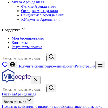
Мугла
Аренда вилл
Фетхие
Аренда вилл
Ортаджа
Аренда вилл
Сейдикемер
Аренда вилл
Кёйджегиз
Аренда вилл
Поддержка
Мои бронирования
Контакты
Результаты поиска
Получить спецпредложение
Войти
Регистрация
Главная
Аренда вилл
Варианты вилл
Показать все
Виллы с видом на море
Бюджетные виллы
Люкс-