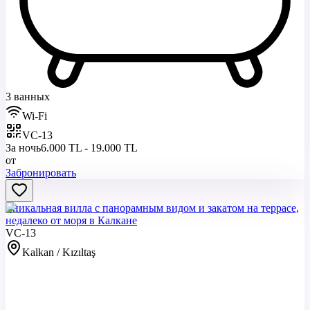
3 ванных
Wi-Fi
VC-13
За ночь
6.000 TL - 19.000 TL
от
Забронировать
Уникальная вилла с панорамным видом и закатом на террасе,
недалеко от моря в Калкане
VC-13
Kalkan / Kızıltaş