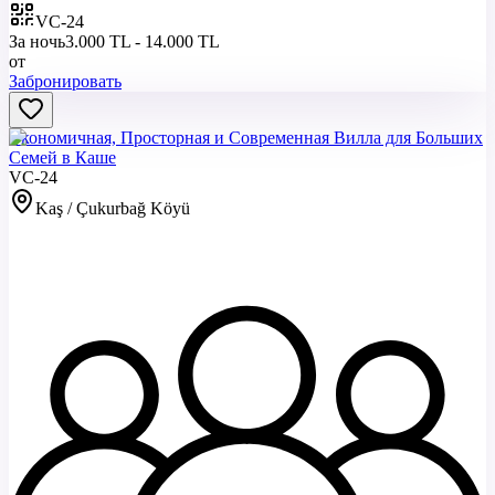
VC-24
За ночь
3.000 TL - 14.000 TL
от
Забронировать
Экономичная, Просторная и Современная Вилла для Больших
Семей в Каше
VC-24
Kaş / Çukurbağ Köyü