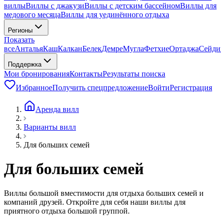
виллы
Виллы с джакузи
Виллы с детским бассейном
Виллы для
медового месяца
Виллы для уединённого отдыха
Регионы
Показать
все
Анталья
Каш
Калкан
Белек
Демре
Мугла
Фетхие
Ортаджа
Сейди
Поддержка
Мои бронирования
Контакты
Результаты поиска
Избранное
Получить спецпредложение
Войти
Регистрация
Аренда вилл
Варианты вилл
Для больших семей
Для больших семей
Виллы большой вместимости для отдыха больших семей и
компаний друзей. Откройте для себя наши виллы для
приятного отдыха большой группой.