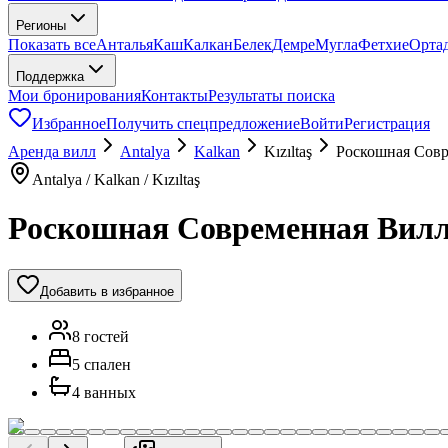
Регионы
Показать все
Анталья
Каш
Калкан
Белек
Демре
Мугла
Фетхие
Орта
Поддержка
Мои бронирования
Контакты
Результаты поиска
Избранное
Получить спецпредложение
Войти
Регистрация
Аренда вилл
Antalya
Kalkan
Kızıltaş
Роскошная Совр
Antalya / Kalkan / Kızıltaş
Роскошная Современная Вилл
Добавить в избранное
8 гостей
5 спален
4 ванных