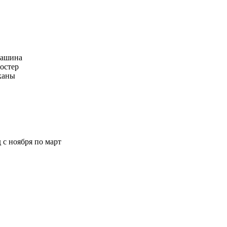
машина
тостер
аканы
 с ноября по март