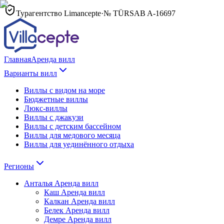
Турагентство Limancepte
·
№ TÜRSAB
A-16697
Главная
Аренда вилл
Варианты вилл
Виллы с видом на море
Бюджетные виллы
Люкс-виллы
Виллы с джакузи
Виллы с детским бассейном
Виллы для медового месяца
Виллы для уединённого отдыха
Регионы
Анталья
Аренда вилл
Каш
Аренда вилл
Калкан
Аренда вилл
Белек
Аренда вилл
Демре
Аренда вилл