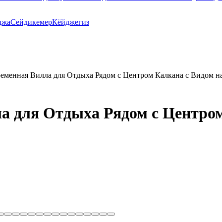
джа
Сейдикемер
Кёйджегиз
еменная Вилла для Отдыха Рядом с Центром Калкана с Видом н
а для Отдыха Рядом с Центром