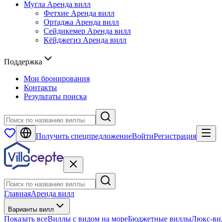
Мугла
Аренда вилл
Фетхие
Аренда вилл
Ортаджа
Аренда вилл
Сейдикемер
Аренда вилл
Кёйджегиз
Аренда вилл
Поддержка
Мои бронирования
Контакты
Результаты поиска
Получить спецпредложение
Войти
Регистрация
Главная
Аренда вилл
Варианты вилл
Показать все
Виллы с видом на море
Бюджетные виллы
Люкс-ви