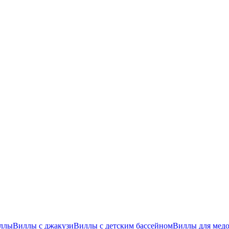
ллы
Виллы с джакузи
Виллы с детским бассейном
Виллы для медо