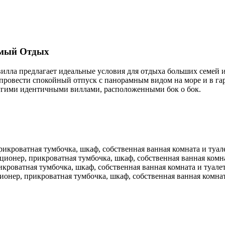
емый Отдых
илла предлагает идеальные условия для отдыха больших семей 
т провести спокойный отпуск с панорамным видом на море и в г
ругими идентичными виллами, расположенными бок о бок.
икроватная тумбочка, шкаф, собственная ванная комната и туале
ционер, прикроватная тумбочка, шкаф, собственная ванная комна
кроватная тумбочка, шкаф, собственная ванная комната и туалет
онер, прикроватная тумбочка, шкаф, собственная ванная комната