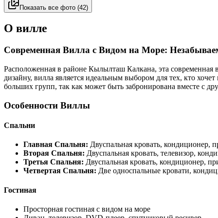
Показать все фото
(
42
)
О вилле
Современная Вилла с Видом на Море: Незабыва
Расположенная в районе Кылылташ Калкана, эта современная в
дизайну, вилла является идеальным выбором для тех, кто хоче
больших групп, так как может быть забронирована вместе с д
Особенности Виллы
Спальни
Главная Спальня:
Двуспальная кровать, кондиционер, пр
Вторая Спальня:
Двуспальная кровать, телевизор, конди
Третья Спальня:
Двуспальная кровать, кондиционер, при
Четвертая Спальня:
Две односпальные кровати, кондици
Гостиная
Просторная гостиная с видом на море
Диван, телевизор, DVD-плеер, спутниковый ресивер