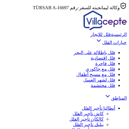
وكالة ليمانجبته للسفر
·
رقم TÜRSAB
A-16697
الرئيسية
فلل للإيجار
خيارات الفلل
فلل بإطلالة على البحر
فلل اقتصادية
فلل فاخرة
فلل مع جاكوزي
فلل مع مسبح أطفال
فلل لشهر العسل
فلل محتشمة
المناطق
أنطاليا
تأجير الفلل
كاش
تأجير الفلل
كالكان
تأجير الفلل
بيليك
تأجير الفلل