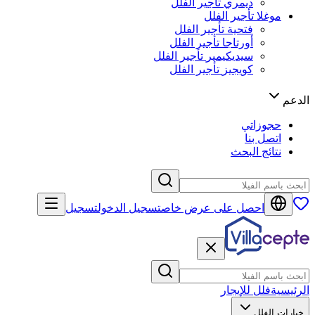
ديمري
تأجير الفلل
موغلا
تأجير الفلل
فتحية
تأجير الفلل
أورتاجا
تأجير الفلل
سيديكيمير
تأجير الفلل
كويجيز
تأجير الفلل
الدعم
حجوزاتي
اتصل بنا
نتائج البحث
احصل على عرض خاص
تسجيل الدخول
تسجيل
الرئيسية
فلل للإيجار
خيارات الفلل