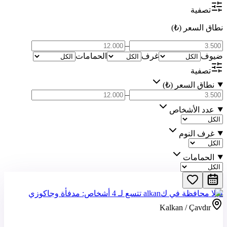
تصفية
نطاق السعر (₺)
–
ضيوف
غرف
الحمامات
تصفية
نطاق السعر (₺)
–
عدد الأشخاص
غرف النوم
الحمامات
فيلا محافظة في كalkan تتسع لـ 4 أشخاص: مدفأة وجاكوزي
Kalkan / Çavdır