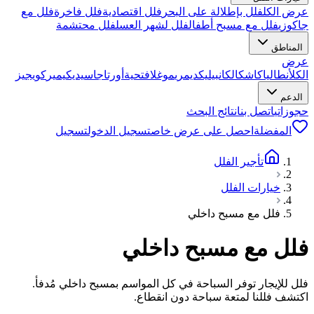
عرض الكل
فلل بإطلالة على البحر
فلل اقتصادية
فلل فاخرة
فلل مع
جاكوزي
فلل مع مسبح أطفال
فلل لشهر العسل
فلل محتشمة
المناطق
عرض
الكل
أنطاليا
كاش
كالكان
بيليك
ديمري
موغلا
فتحية
أورتاجا
سيديكيمير
كويجيز
الدعم
حجوزاتي
اتصل بنا
نتائج البحث
المفضلة
احصل على عرض خاص
تسجيل الدخول
تسجيل
تأجير الفلل
خيارات الفلل
فلل مع مسبح داخلي
فلل مع مسبح داخلي
فلل للإيجار توفر السباحة في كل المواسم بمسبح داخلي مُدفأ.
اكتشف فللنا لمتعة سباحة دون انقطاع.