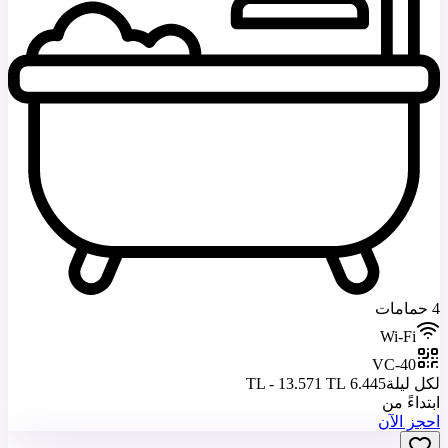
4 حمامات
Wi-Fi
VC-40
لكل ليلة
6.445 TL - 13.571 TL
ابتداءً من
احجز الآن