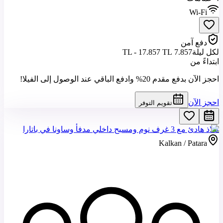
Wi-Fi
دفع آمن
لكل ليلة
7.857 TL - 17.857 TL
ابتداءً من
احجز الآن بدفع مقدم 20% وادفع الباقي عند الوصول إلى الفيلا!
احجز الآن
تقويم التوفر
ملاذ هادئ مع 3 غرف نوم ومسبح داخلي مدفأ وساونا في باتارا
Kalkan / Patara