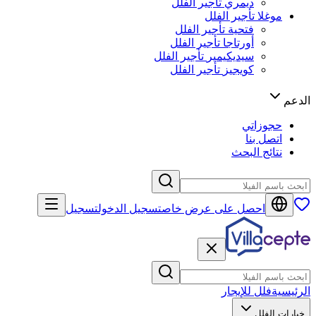
ديمري
تأجير الفلل
موغلا
تأجير الفلل
فتحية
تأجير الفلل
أورتاجا
تأجير الفلل
سيديكيمير
تأجير الفلل
كويجيز
تأجير الفلل
الدعم
حجوزاتي
اتصل بنا
نتائج البحث
احصل على عرض خاص
تسجيل الدخول
تسجيل
الرئيسية
فلل للإيجار
خيارات الفلل