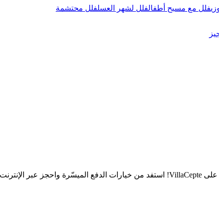
زي
فلل مع مسبح أطفال
فلل لشهر العسل
فلل محتشمة
يز
رنت الآن!