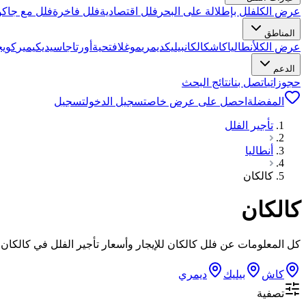
عرض الكل
فلل بإطلالة على البحر
فلل اقتصادية
فلل فاخرة
فلل مع جاكو
المناطق
عرض الكل
أنطاليا
كاش
كالكان
بيليك
ديمري
موغلا
فتحية
أورتاجا
سيديكيمير
كويج
الدعم
حجوزاتي
اتصل بنا
نتائج البحث
المفضلة
احصل على عرض خاص
تسجيل الدخول
تسجيل
تأجير الفلل
أنطاليا
كالكان
كالكان
كل المعلومات عن فلل كالكان للإيجار وأسعار تأجير الفلل في كالكان على VillaCepte! استفد من خيارات الدفع الميسّرة واحجز عبر الإنت
كاش
بيليك
ديمري
تصفية