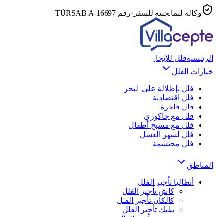
وكالة ليمانجبته للسفر
·
رقم TÜRSAB
A-16697
الرئيسية
فلل للإيجار
خيارات الفلل
فلل بإطلالة على البحر
فلل اقتصادية
فلل فاخرة
فلل مع جاكوزي
فلل مع مسبح أطفال
فلل لشهر العسل
فلل محتشمة
المناطق
أنطاليا
تأجير الفلل
كاش
تأجير الفلل
كالكان
تأجير الفلل
بيليك
تأجير الفلل