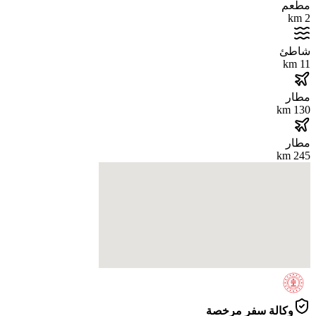
مطعم
2 km
شاطئ
11 km
مطار
130 km
مطار
245 km
وكالة سفر مرخصة