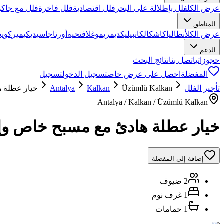
عرض الكل
فلل بإطلالة على البحر
فلل اقتصادية
فلل فاخرة
فلل مع جاكو
المناطق
عرض الكل
أنطاليا
كاش
كالكان
بيليك
ديمري
موغلا
فتحية
أورتاجا
سيديكيمير
كويج
الدعم
حجوزاتي
اتصل بنا
نتائج البحث
المفضلة
احصل على عرض خاص
تسجيل الدخول
تسجيل
تأجير الفلل
Üzümlü Kalkan
Kalkan
Antalya
خيار عطلة ه
Antalya / Kalkan / Üzümlü Kalkan
خيار عطلة هادئ مع مسبح خاص وإط
إضافة إلى المفضلة
2 ضيوف
1 غرف نوم
1 حمامات