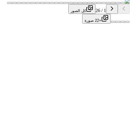
26
/
1
كل الصور
+22 صورة