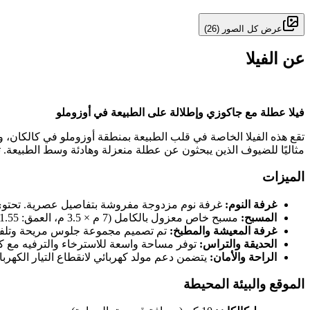
عرض كل الصور
(
26
)
عن الفيلا
فيلا عطلة مع جاكوزي وإطلالة على الطبيعة في أوزوملو
تقع هذه الفيلا الخاصة في قلب الطبيعة بمنطقة أوزوملو في كالكان، 
مثاليًا للضيوف الذين يبحثون عن عطلة منعزلة وهادئة وسط الطبيعة. تعد 
الميزات
غرفة النوم:
غرفة نوم مزدوجة مفروشة بتفاصيل عصرية. تحتوي 
المسبح:
مسبح خاص معزول بالكامل (7 م × 3.5 م، العمق: 1.55 م)، يوفر أقصى قدر من الخصوصية.
غرفة المعيشة والمطبخ:
تم تصميم مجموعة جلوس مريحة وتلفزي
الحديقة والتراس:
توفر مساحة واسعة للاسترخاء والترفيه مع كر
الراحة والأمان:
يتضمن دعم مولد كهربائي لانقطاع التيار الكهرب
الموقع والبيئة المحيطة