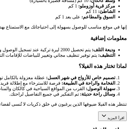
وسط كالكان:
10 كم (مسافة قصيرة بالسيارة)
مركز قرية أوزوملو:
1 كم
الشاطئ:
11 كم
السوق والمطاعم:
على بعد 1 كم
إنها في موقع مناسب للوصول بسهولة إلى احتياجاتك مع الاستمتاع بهدو
معلومات إضافية
وديعة التلف:
يتم تحصيل 2000 ليرة تركية عند تسجيل الوصول واستردادها عند المغادرة إذا لم يكن هناك تلف في الفيلا.
التنظيف:
يتم توفير تنظيف مجاني وتغيير للبياضات للإقامات التي تزيد عن 10 أيام. قد يتم تطبيق رسوم تنظيف إضافية بقيمة 1500 ليرة تركية للإ
لماذا تختار هذه الفيلا؟
تصميم خاص للأزواج في شهر العسل:
عطلة معزولة بالكامل تو
الفخامة والراحة في الطبيعة:
فرصة للاسترخاء مع إطلالة فريدة
سهولة الوصول:
القرب من المواقع السياحية في كالكان والمناط
وسائل راحة حديثة:
تم التفكير في جميع التفاصيل لراحتك.
تنتظر هذه الفيلا ضيوفها الذين يرغبون في خلق ذكريات لا تُنسى لق
اقرأ المزيد