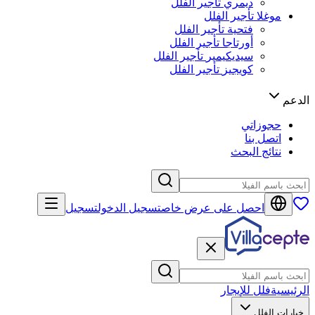
ديمري
تأجير الفلل
موغلا
تأجير الفلل
فتحية
تأجير الفلل
أورتاجا
تأجير الفلل
سيديكيمير
تأجير الفلل
كويجيز
تأجير الفلل
الدعم
حجوزاتي
اتصل بنا
نتائج البحث
احصل على عرض خاص
تسجيل الدخول
تسجيل
الرئيسية
فلل للإيجار
خيارات الفلل