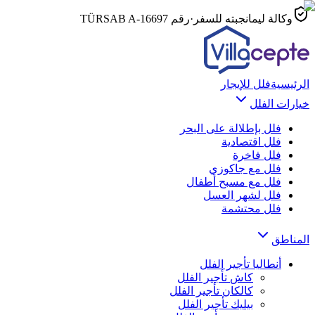
وكالة ليمانجبته للسفر
·
رقم TÜRSAB
A-16697
الرئيسية
فلل للإيجار
خيارات الفلل
فلل بإطلالة على البحر
فلل اقتصادية
فلل فاخرة
فلل مع جاكوزي
فلل مع مسبح أطفال
فلل لشهر العسل
فلل محتشمة
المناطق
أنطاليا
تأجير الفلل
كاش
تأجير الفلل
كالكان
تأجير الفلل
بيليك
تأجير الفلل