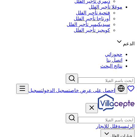
ديمري
تأجير الفلل
موغلا
تأجير الفلل
فتحية
تأجير الفلل
أورتاجا
تأجير الفلل
سيديكيمير
تأجير الفلل
كويجيز
تأجير الفلل
الدعم
حجوزاتي
اتصل بنا
نتائج البحث
احصل على عرض خاص
تسجيل الدخول
تسجيل
الرئيسية
فلل للإيجار
خيارات الفلل