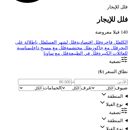
فلل للإيجار
فلل للإيجار
140 فيلا معروضة
الكل
فلل فاخرة
فلل اقتصادية
فلل لشهر العسل
فلل بإطلالة على
البحر
فلل مع جاكوزي
فلل محتشمة
فلل مع مسبح داخلي
مناسبة
للعائلات الكبيرة
فلل في الطبيعة
فلل مع ساونا
تصفية
نطاق السعر (₺)
–
ضيوف
غرف
الحمامات
المنطقة
نوع الفيلا
تصفية
المنطقة
نوع الفيلا