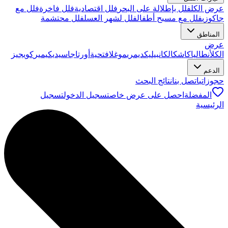
عرض الكل
فلل بإطلالة على البحر
فلل اقتصادية
فلل فاخرة
فلل مع
جاكوزي
فلل مع مسبح أطفال
فلل لشهر العسل
فلل محتشمة
المناطق
عرض
الكل
أنطاليا
كاش
كالكان
بيليك
ديمري
موغلا
فتحية
أورتاجا
سيديكيمير
كويجيز
الدعم
حجوزاتي
اتصل بنا
نتائج البحث
المفضلة
احصل على عرض خاص
تسجيل الدخول
تسجيل
الرئيسية