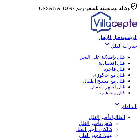
وكالة ليمانجبته للسفر
·
رقم TÜRSAB
A-16697
الرئيسية
فلل للإيجار
خيارات الفلل
فلل بإطلالة على البحر
فلل اقتصادية
فلل فاخرة
فلل مع جاكوزي
فلل مع مسبح أطفال
فلل لشهر العسل
فلل محتشمة
المناطق
أنطاليا
تأجير الفلل
كاش
تأجير الفلل
كالكان
تأجير الفلل
بيليك
تأجير الفلل