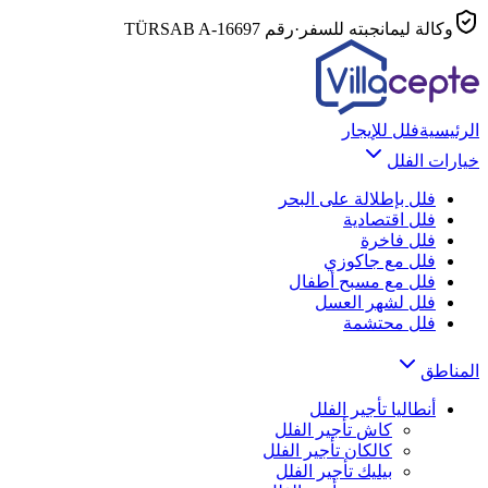
وكالة ليمانجبته للسفر
·
رقم TÜRSAB
A-16697
الرئيسية
فلل للإيجار
خيارات الفلل
فلل بإطلالة على البحر
فلل اقتصادية
فلل فاخرة
فلل مع جاكوزي
فلل مع مسبح أطفال
فلل لشهر العسل
فلل محتشمة
المناطق
أنطاليا
تأجير الفلل
كاش
تأجير الفلل
كالكان
تأجير الفلل
بيليك
تأجير الفلل