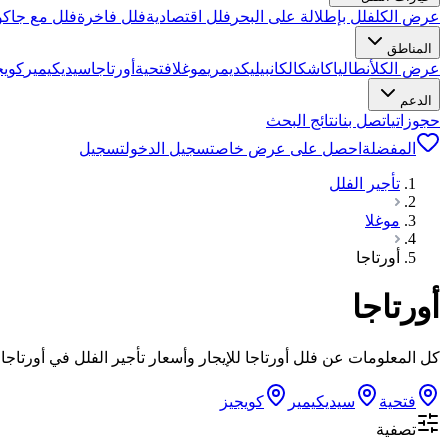
عرض الكل
فلل بإطلالة على البحر
فلل اقتصادية
فلل فاخرة
فلل مع جاكو
المناطق
عرض الكل
أنطاليا
كاش
كالكان
بيليك
ديمري
موغلا
فتحية
أورتاجا
سيديكيمير
كويج
الدعم
حجوزاتي
اتصل بنا
نتائج البحث
المفضلة
احصل على عرض خاص
تسجيل الدخول
تسجيل
تأجير الفلل
موغلا
أورتاجا
أورتاجا
كل المعلومات عن فلل أورتاجا للإيجار وأسعار تأجير الفلل في أورتاجا على VillaCepte! استفد من خيارات الدفع الميسّرة واحجز عبر الإن
فتحية
سيديكيمير
كويجيز
تصفية