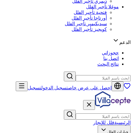
ديمري
تأجير الفلل
موغلا
تأجير الفلل
فتحية
تأجير الفلل
أورتاجا
تأجير الفلل
سيديكيمير
تأجير الفلل
كويجيز
تأجير الفلل
الدعم
حجوزاتي
اتصل بنا
نتائج البحث
احصل على عرض خاص
تسجيل الدخول
تسجيل
الرئيسية
فلل للإيجار
خيارات الفلل