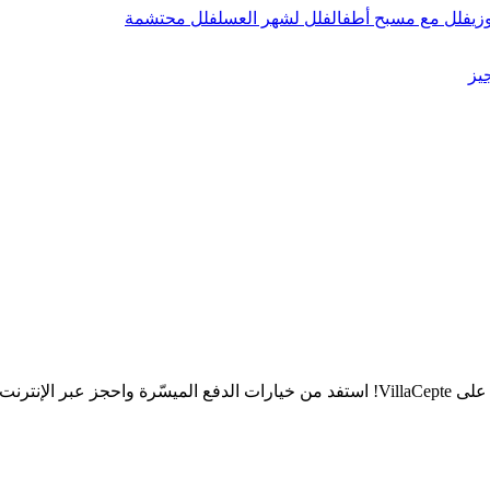
زي
فلل مع مسبح أطفال
فلل لشهر العسل
فلل محتشمة
يز
ترنت الآن!