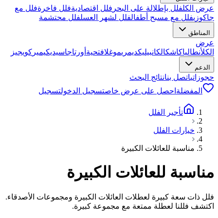
عرض الكل
فلل بإطلالة على البحر
فلل اقتصادية
فلل فاخرة
فلل مع
جاكوزي
فلل مع مسبح أطفال
فلل لشهر العسل
فلل محتشمة
المناطق
عرض
الكل
أنطاليا
كاش
كالكان
بيليك
ديمري
موغلا
فتحية
أورتاجا
سيديكيمير
كويجيز
الدعم
حجوزاتي
اتصل بنا
نتائج البحث
المفضلة
احصل على عرض خاص
تسجيل الدخول
تسجيل
تأجير الفلل
خيارات الفلل
مناسبة للعائلات الكبيرة
مناسبة للعائلات الكبيرة
فلل ذات سعة كبيرة لعطلات العائلات الكبيرة ومجموعات الأصدقاء.
اكتشف فللنا لعطلة ممتعة مع مجموعة كبيرة.