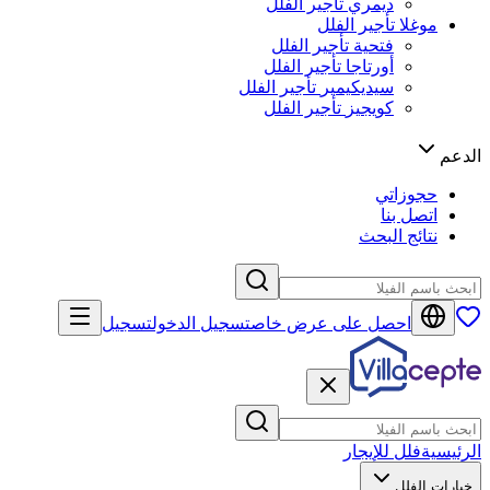
ديمري
تأجير الفلل
موغلا
تأجير الفلل
فتحية
تأجير الفلل
أورتاجا
تأجير الفلل
سيديكيمير
تأجير الفلل
كويجيز
تأجير الفلل
الدعم
حجوزاتي
اتصل بنا
نتائج البحث
احصل على عرض خاص
تسجيل الدخول
تسجيل
الرئيسية
فلل للإيجار
خيارات الفلل