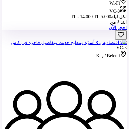
Wi-Fi
VC-3
لكل ليلة
5.000 TL - 14.000 TL
ابتداءً من
احجز الآن
فيلا اقتصادية بـ 8 أسرّة ومطبخ حديث وتفاصيل فاخرة في كاش
VC-3
Kaş / Belenli