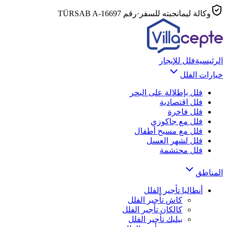
وكالة ليمانجبته للسفر
·
رقم TÜRSAB
A-16697
الرئيسية
فلل للإيجار
خيارات الفلل
فلل بإطلالة على البحر
فلل اقتصادية
فلل فاخرة
فلل مع جاكوزي
فلل مع مسبح أطفال
فلل لشهر العسل
فلل محتشمة
المناطق
أنطاليا
تأجير الفلل
كاش
تأجير الفلل
كالكان
تأجير الفلل
بيليك
تأجير الفلل