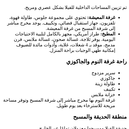
تم تزيين المساحات الداخلية للفيلا بشكل عصري ومريح.
غرفة المعيشة:
تحتوي على مجموعة جلوس، طاولة قهوة،
تلفزيون، جهاز استقبال فضائي، وتكييف. يوجد مخرج مباشر
إلى شرفة المسبح من غرفة المعيشة.
المطبخ:
طراز أمريكي، مجهز بالكامل لتلبية الاحتياجات
اليومية. يوفر ثلاجة، غسالة صحون، غسالة ملابس، فرن
مدمج، موقد بـ 4 شعلات، غلاية، وأدوات مائدة للضيوف
إمكانية طهي الوجبات براحة المنزل.
راحة غرفة النوم والجاكوزي
سرير مزدوج
جاكوزي
طاولة زينة
تكييف
خزانة ملابس
غرفة النوم بها مخرج مباشر إلى شرفة المسبح وتوفر مساحة
مريحة للاسترخاء بعد يوم طويل.
منطقة الحديقة والمسبح
حديقة الفيلا ومسبحها معزولان تمامًا عن الخارج.