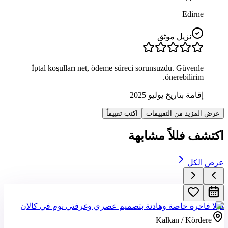
Edirne
نزيل موثق
İptal koşulları net, ödeme süreci sorunsuzdu. Güvenle
önerebilirim.
إقامة بتاريخ يوليو 2025
عرض المزيد من التقييمات
اكتب تقييماً
اكتشف فللاً مشابهة
عرض الكل
فيلا فاخرة خاصة وهادئة بتصميم عصري وغرفتي نوم في كالان
Kalkan / Kördere