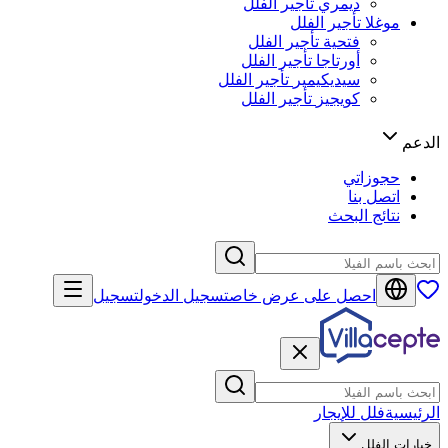
ديمري
تأجير الفلل
موغلا
تأجير الفلل
فتحية
تأجير الفلل
أورتاجا
تأجير الفلل
سيديكيمير
تأجير الفلل
كويجيز
تأجير الفلل
الدعم
حجوزاتي
اتصل بنا
نتائج البحث
احصل على عرض خاص
تسجيل الدخول
تسجيل
الرئيسية
فلل للإيجار
خيارات الفلل