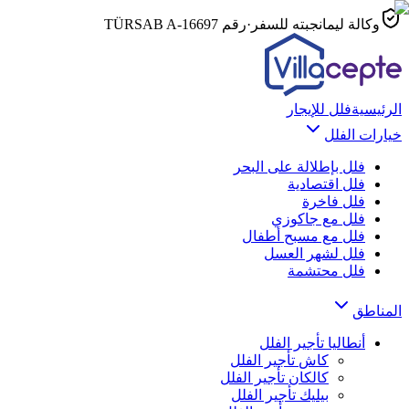
وكالة ليمانجبته للسفر
·
رقم TÜRSAB
A-16697
الرئيسية
فلل للإيجار
خيارات الفلل
فلل بإطلالة على البحر
فلل اقتصادية
فلل فاخرة
فلل مع جاكوزي
فلل مع مسبح أطفال
فلل لشهر العسل
فلل محتشمة
المناطق
أنطاليا
تأجير الفلل
كاش
تأجير الفلل
كالكان
تأجير الفلل
بيليك
تأجير الفلل