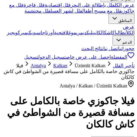
عرض الكل
فلل بإطلالة على البحر
فلل اقتصادية
فلل فاخرة
فلل مع
جاكوزي
فلل مع مسبح أطفال
فلل لشهر العسل
فلل محتشمة
المناطق
عرض
الكل
أنطاليا
كاش
كالكان
بيليك
ديمري
موغلا
فتحية
أورتاجا
سيديكيمير
كويجيز
الدعم
حجوزاتي
اتصل بنا
نتائج البحث
المفضلة
احصل على عرض خاص
تسجيل الدخول
تسجيل
تأجير الفلل
Üzümlü Kalkan
Kalkan
Antalya
فيلا
جاكوزي خاصة بالكامل على مسافة قصيرة من الشواطئ في كاش
كالكان
Antalya / Kalkan / Üzümlü Kalkan
فيلا جاكوزي خاصة بالكامل على
مسافة قصيرة من الشواطئ في
كاش كالكان