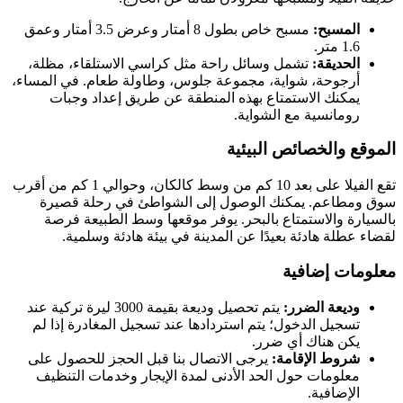
المسبح:
مسبح خاص بطول 8 أمتار وعرض 3.5 أمتار وعمق
1.6 متر.
الحديقة:
تشمل وسائل راحة مثل كراسي الاستلقاء، مظلة،
أرجوحة، شواية، مجموعة جلوس، وطاولة طعام. في المساء،
يمكنك الاستمتاع بهذه المنطقة عن طريق إعداد وجبات
رومانسية مع الشواية.
الموقع والخصائص البيئية
تقع الفيلا على بعد 10 كم من وسط كالكان، وحوالي 1 كم من أقرب
سوق ومطاعم. يمكنك الوصول إلى الشواطئ في رحلة قصيرة
بالسيارة والاستمتاع بالبحر. يوفر موقعها وسط الطبيعة فرصة
لقضاء عطلة هادئة بعيدًا عن المدينة في بيئة هادئة وسلمية.
معلومات إضافية
وديعة الضرر:
يتم تحصيل وديعة بقيمة 3000 ليرة تركية عند
تسجيل الدخول؛ يتم استردادها عند تسجيل المغادرة إذا لم
يكن هناك أي ضرر.
شروط الإقامة:
يرجى الاتصال بنا قبل الحجز للحصول على
معلومات حول الحد الأدنى لمدة الإيجار وخدمات التنظيف
الإضافية.