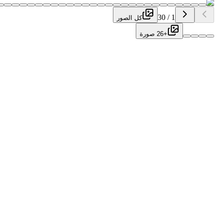
30
/
1
كل الصور
+26 صورة