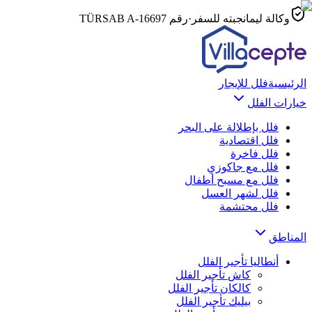
وكالة ليمانجبته للسفر
·
رقم TÜRSAB
A-16697
الرئيسية
فلل للإيجار
خيارات الفلل
فلل بإطلالة على البحر
فلل اقتصادية
فلل فاخرة
فلل مع جاكوزي
فلل مع مسبح أطفال
فلل لشهر العسل
فلل محتشمة
المناطق
أنطاليا
تأجير الفلل
كاش
تأجير الفلل
كالكان
تأجير الفلل
بيليك
تأجير الفلل