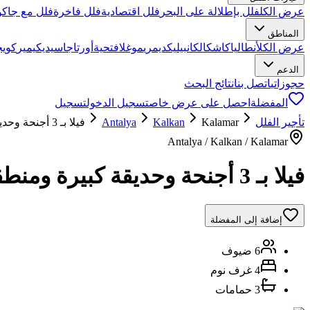
عرض الكل
فلل بإطلالة على البحر
فلل اقتصادية
فلل فاخرة
فلل مع جاكو
المناطق
عرض الكل
أنطاليا
كاش
كالكان
بيليك
ديمري
موغلا
فتحية
أورتاجا
سيديكيمير
كويج
الدعم
حجوزاتي
اتصل بنا
نتائج البحث
المفضلة
احصل على عرض خاص
تسجيل الدخول
تسجيل
تأجير الفلل
Kalamar
Kalkan
Antalya
فيلا بـ 3 أجنحة وحديقة كبيرة ومنطقة شواء في أحضان الطبيعة في كالان
Antalya / Kalkan / Kalamar
فيلا بـ 3 أجنحة وحديقة كبيرة ومنطقة شواء في أحضان الطبيعة في كالان
إضافة إلى المفضلة
6 ضيوف
4 غرف نوم
3 حمامات