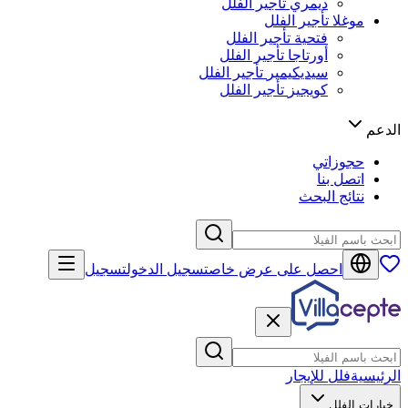
ديمري
تأجير الفلل
موغلا
تأجير الفلل
فتحية
تأجير الفلل
أورتاجا
تأجير الفلل
سيديكيمير
تأجير الفلل
كويجيز
تأجير الفلل
الدعم
حجوزاتي
اتصل بنا
نتائج البحث
احصل على عرض خاص
تسجيل الدخول
تسجيل
الرئيسية
فلل للإيجار
خيارات الفلل