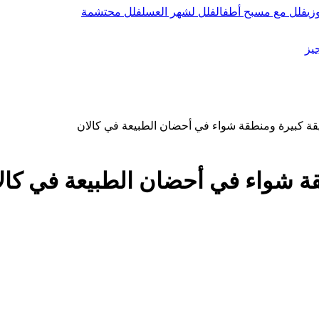
زي
فلل مع مسبح أطفال
فلل لشهر العسل
فلل محتشمة
يز