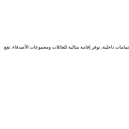
ر في كالان، وتوفر عطلة لا تُنسى بموقعها الفريد المطل على الطبيعة والبحر. بسعة 6 أشخاص و 3 غرف نوم بحمامات داخلية، توفر إقامة مثالية للعائلات ومجموعات الأصدقاء. تقع