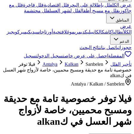
عرض الكل
فلل بإطلالة على البحر
فلل اقتصادية
فلل فاخرة
فلل مع
جاكوزي
فلل مع مسبح أطفال
فلل لشهر العسل
فلل محتشمة
المناطق
عرض
الكل
أنطاليا
كاش
كالكان
بيليك
ديمري
موغلا
فتحية
أورتاجا
سيديكيمير
كويجيز
الدعم
حجوزاتي
اتصل بنا
نتائج البحث
المفضلة
احصل على عرض خاص
تسجيل الدخول
تسجيل
تأجير الفلل
Sarıbelen
Kalkan
Antalya
فيلا توفر
خصوصية تامة مع حديقة ومسبح محميين، خاصة لأزواج شهر العسل
في كalkan
Antalya / Kalkan / Sarıbelen
فيلا توفر خصوصية تامة مع حديقة
ومسبح محميين، خاصة لأزواج
شهر العسل في كalkan