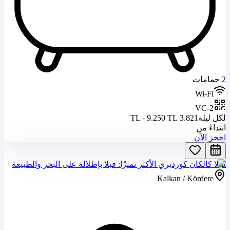
2 حمامات
Wi-Fi
VC-2
لكل ليلة
3.821 TL - 9.250 TL
ابتداءً من
احجز الآن
فيلا كالكان كورديري الأكثر تميزًا: فيلا بإطلالة على البحر والطبيعة
Kalkan / Kördere