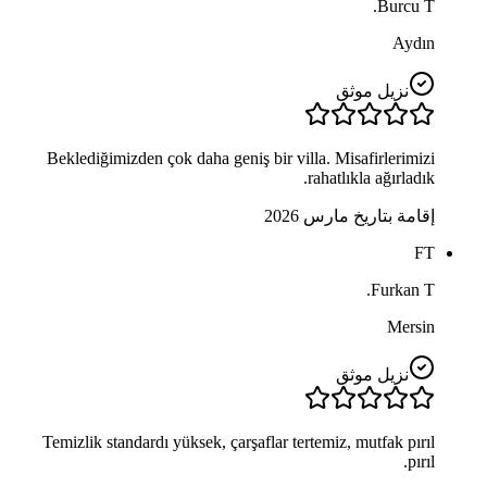
Burcu T.
Aydın
نزيل موثق
Beklediğimizden çok daha geniş bir villa. Misafirlerimizi
rahatlıkla ağırladık.
إقامة بتاريخ مارس 2026
FT
Furkan T.
Mersin
نزيل موثق
Temizlik standardı yüksek, çarşaflar tertemiz, mutfak pırıl
pırıl.