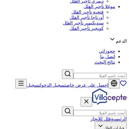
ديمري
تأجير الفلل
موغلا
تأجير الفلل
فتحية
تأجير الفلل
أورتاجا
تأجير الفلل
سيديكيمير
تأجير الفلل
كويجيز
تأجير الفلل
الدعم
حجوزاتي
اتصل بنا
نتائج البحث
احصل على عرض خاص
تسجيل الدخول
تسجيل
الرئيسية
فلل للإيجار
خيارات الفلل