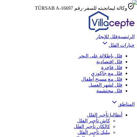
وكالة ليمانجبته للسفر
·
رقم TÜRSAB
A-16697
الرئيسية
فلل للإيجار
خيارات الفلل
فلل بإطلالة على البحر
فلل اقتصادية
فلل فاخرة
فلل مع جاكوزي
فلل مع مسبح أطفال
فلل لشهر العسل
فلل محتشمة
المناطق
أنطاليا
تأجير الفلل
كاش
تأجير الفلل
كالكان
تأجير الفلل
بيليك
تأجير الفلل