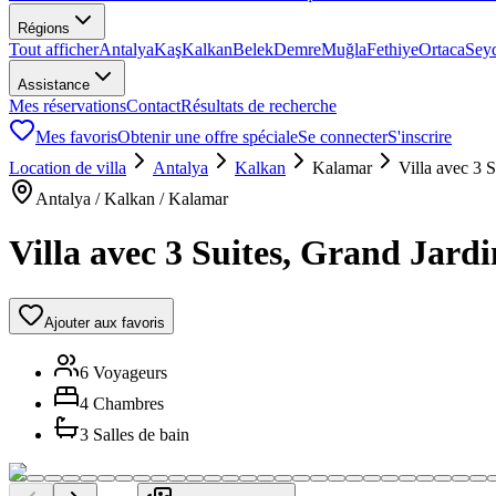
Régions
Tout afficher
Antalya
Kaş
Kalkan
Belek
Demre
Muğla
Fethiye
Ortaca
Sey
Assistance
Mes réservations
Contact
Résultats de recherche
Mes favoris
Obtenir une offre spéciale
Se connecter
S'inscrire
Location de villa
Antalya
Kalkan
Kalamar
Villa avec 3 
Antalya / Kalkan / Kalamar
Villa avec 3 Suites, Grand Jard
Ajouter aux favoris
6 Voyageurs
4 Chambres
3 Salles de bain