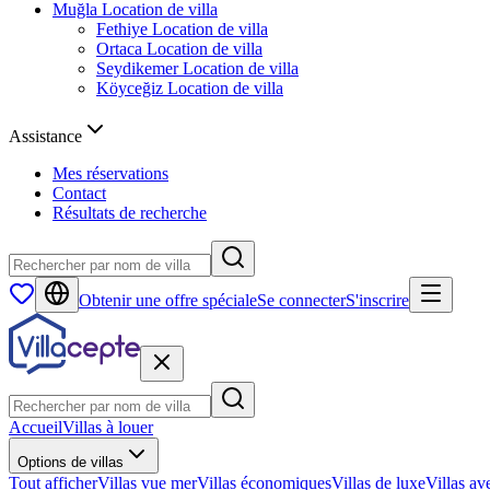
Muğla
Location de villa
Fethiye
Location de villa
Ortaca
Location de villa
Seydikemer
Location de villa
Köyceğiz
Location de villa
Assistance
Mes réservations
Contact
Résultats de recherche
Obtenir une offre spéciale
Se connecter
S'inscrire
Accueil
Villas à louer
Options de villas
Tout afficher
Villas vue mer
Villas économiques
Villas de luxe
Villas av