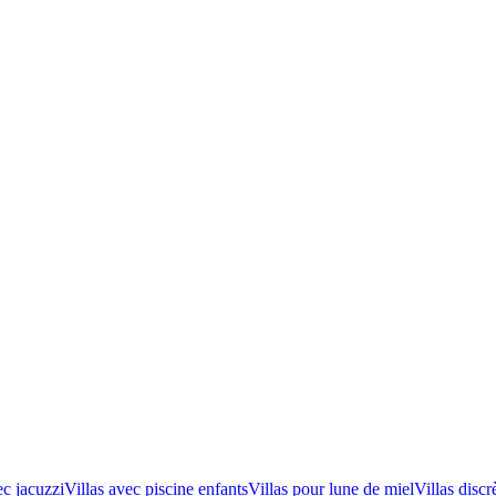
ec jacuzzi
Villas avec piscine enfants
Villas pour lune de miel
Villas discr