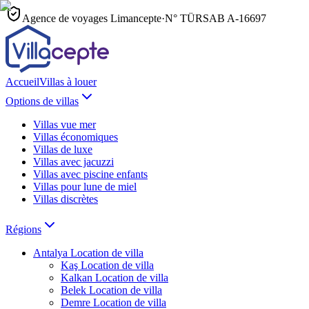
Agence de voyages Limancepte
·
N° TÜRSAB
A-16697
Accueil
Villas à louer
Options de villas
Villas vue mer
Villas économiques
Villas de luxe
Villas avec jacuzzi
Villas avec piscine enfants
Villas pour lune de miel
Villas discrètes
Régions
Antalya
Location de villa
Kaş
Location de villa
Kalkan
Location de villa
Belek
Location de villa
Demre
Location de villa