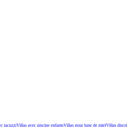
ec jacuzzi
Villas avec piscine enfants
Villas pour lune de miel
Villas discr