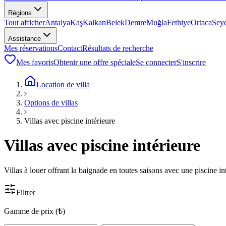
Régions
Tout afficher
Antalya
Kaş
Kalkan
Belek
Demre
Muğla
Fethiye
Ortaca
Sey
Assistance
Mes réservations
Contact
Résultats de recherche
Mes favoris
Obtenir une offre spéciale
Se connecter
S'inscrire
Location de villa
Options de villas
Villas avec piscine intérieure
Villas avec piscine intérieure
Villas à louer offrant la baignade en toutes saisons avec une piscine i
Filtrer
Gamme de prix (₺)