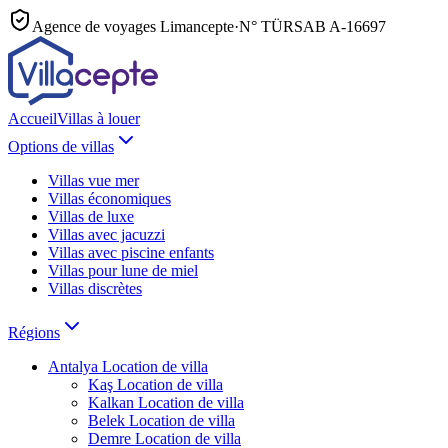
Agence de voyages Limancepte
·
N° TÜRSAB
A-16697
Accueil
Villas à louer
Options de villas
Villas vue mer
Villas économiques
Villas de luxe
Villas avec jacuzzi
Villas avec piscine enfants
Villas pour lune de miel
Villas discrètes
Régions
Antalya
Location de villa
Kaş
Location de villa
Kalkan
Location de villa
Belek
Location de villa
Demre
Location de villa