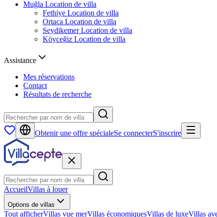
Muğla
Location de villa
Fethiye
Location de villa
Ortaca
Location de villa
Seydikemer
Location de villa
Köyceğiz
Location de villa
Assistance
Mes réservations
Contact
Résultats de recherche
Obtenir une offre spéciale
Se connecter
S'inscrire
Accueil
Villas à louer
Options de villas
Tout afficher
Villas vue mer
Villas économiques
Villas de luxe
Villas av