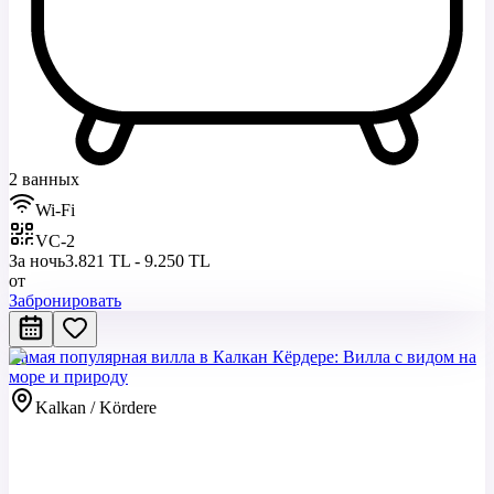
2 ванных
Wi-Fi
VC-2
За ночь
3.821 TL - 9.250 TL
от
Забронировать
Самая популярная вилла в Калкан Кёрдере: Вилла с видом на
море и природу
Kalkan / Kördere