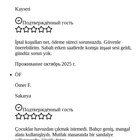
Kayseri
Подтверждённый гость
İptal koşulları net, ödeme süreci sorunsuzdu. Güvenle
önerebilirim. Sabah erken saatlerde komşu inşaat sesi geldi,
gündüz sorun yok.
Проживание октябрь 2025 г.
ÖF
Ömer F.
Sakarya
Подтверждённый гость
Çocuklar havuzdan çıkmak istemedi. Bahçe geniş, mangal
alanı kullanışlıydı. Mutfak masasında bir sandalye