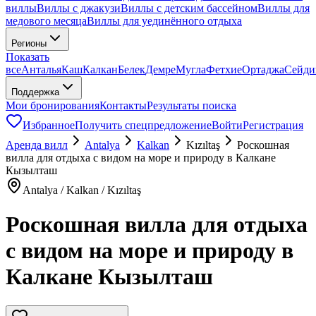
виллы
Виллы с джакузи
Виллы с детским бассейном
Виллы для
медового месяца
Виллы для уединённого отдыха
Регионы
Показать
все
Анталья
Каш
Калкан
Белек
Демре
Мугла
Фетхие
Ортаджа
Сейди
Поддержка
Мои бронирования
Контакты
Результаты поиска
Избранное
Получить спецпредложение
Войти
Регистрация
Аренда вилл
Antalya
Kalkan
Kızıltaş
Роскошная
вилла для отдыха с видом на море и природу в Калкане
Кызылташ
Antalya / Kalkan / Kızıltaş
Роскошная вилла для отдыха
с видом на море и природу в
Калкане Кызылташ