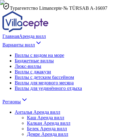
Турагентство Limancepte
·
№ TÜRSAB
A-16697
Главная
Аренда вилл
Варианты вилл
Виллы с видом на море
Бюджетные виллы
Люкс-виллы
Виллы с джакузи
Виллы с детским бассейном
Виллы для медового месяца
Виллы для уединённого отдыха
Регионы
Анталья
Аренда вилл
Каш
Аренда вилл
Калкан
Аренда вилл
Белек
Аренда вилл
Демре
Аренда вилл