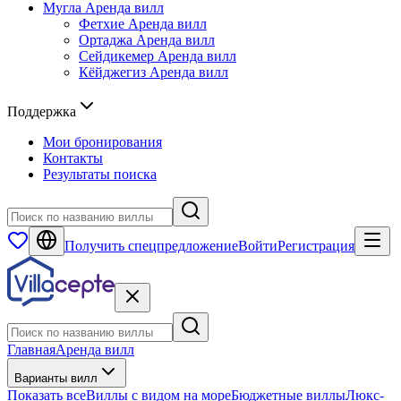
Мугла
Аренда вилл
Фетхие
Аренда вилл
Ортаджа
Аренда вилл
Сейдикемер
Аренда вилл
Кёйджегиз
Аренда вилл
Поддержка
Мои бронирования
Контакты
Результаты поиска
Получить спецпредложение
Войти
Регистрация
Главная
Аренда вилл
Варианты вилл
Показать все
Виллы с видом на море
Бюджетные виллы
Люкс-