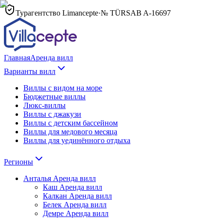
Турагентство Limancepte
·
№ TÜRSAB
A-16697
Главная
Аренда вилл
Варианты вилл
Виллы с видом на море
Бюджетные виллы
Люкс-виллы
Виллы с джакузи
Виллы с детским бассейном
Виллы для медового месяца
Виллы для уединённого отдыха
Регионы
Анталья
Аренда вилл
Каш
Аренда вилл
Калкан
Аренда вилл
Белек
Аренда вилл
Демре
Аренда вилл