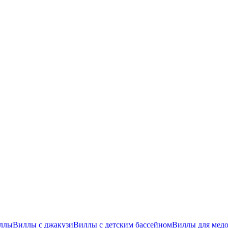
ллы
Виллы с джакузи
Виллы с детским бассейном
Виллы для медо