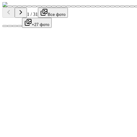
1
/
31
Все фото
+27 фото