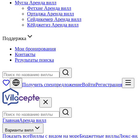
Мугла
Аренда вилл
Фетхие
Аренда вилл
Ортаджа
Аренда вилл
Сейдикемер
Аренда вилл
Кёйджегиз
Аренда вилл
Поддержка
Мои бронирования
Контакты
Результаты поиска
Получить спецпредложение
Войти
Регистрация
Главная
Аренда вилл
Варианты вилл
Показать все
Виллы с видом на море
Бюджетные виллы
Люкс-ви