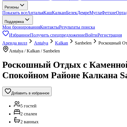
Регионы
Показать все
Анталья
Каш
Калкан
Белек
Демре
Мугла
Фетхие
Орта
Поддержка
Мои бронирования
Контакты
Результаты поиска
Избранное
Получить спецпредложение
Войти
Регистрация
Аренда вилл
Antalya
Kalkan
Sarıbelen
Роскошный От
Antalya / Kalkan / Sarıbelen
Роскошный Отдых с Каменной
Спокойном Районе Калкана Sa
Добавить в избранное
5 гостей
2 спален
2 ванных