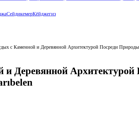
джа
Сейдикемер
Кёйджегиз
дых с Каменной и Деревянной Архитектурой Посреди Природы в
 и Деревянной Архитектурой 
rıbelen