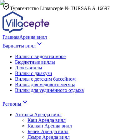
Турагентство Limancepte
·
№ TÜRSAB
A-16697
Главная
Аренда вилл
Варианты вилл
Виллы с видом на море
Бюджетные виллы
Люкс-виллы
Виллы с джакузи
Виллы с детским бассейном
Виллы для медового месяца
Виллы для уединённого отдыха
Регионы
Анталья
Аренда вилл
Каш
Аренда вилл
Калкан
Аренда вилл
Белек
Аренда вилл
Демре
Аренда вилл