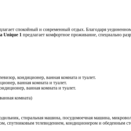
едлагает спокойный и современный отдых. Благодаря уединенно
а Unique 1
предлагает комфортное проживание, специально разр
левизор, кондиционер, ванная комната и туалет.
ионер, ванная комната и туалет.
ондиционер, ванная комната и туалет.
 ванная комната)
дильник, стиральная машина, посудомоечная машина, микроволно
ром, спутниковым телевидением, кондиционером и обеденным ст