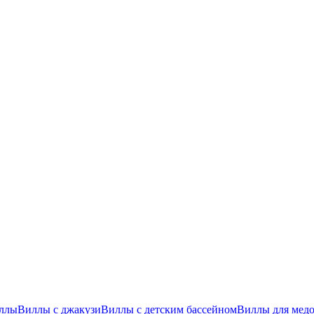
ллы
Виллы с джакузи
Виллы с детским бассейном
Виллы для медо