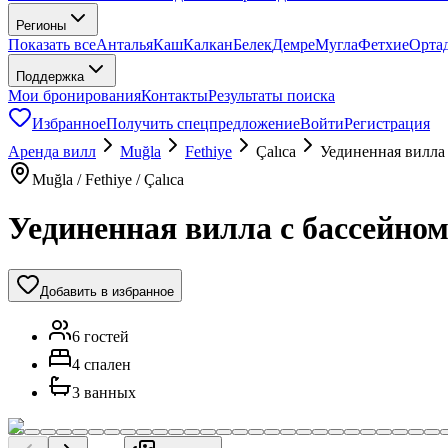
Регионы
Показать все
Анталья
Каш
Калкан
Белек
Демре
Мугла
Фетхие
Орта
Поддержка
Мои бронирования
Контакты
Результаты поиска
Избранное
Получить спецпредложение
Войти
Регистрация
Аренда вилл
Muğla
Fethiye
Çalıca
Уединенная вилла
Muğla / Fethiye / Çalıca
Уединенная вилла с бассейном
Добавить в избранное
6 гостей
4 спален
3 ванных