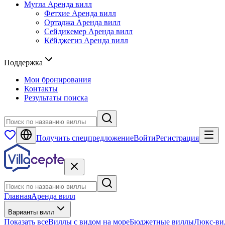
Мугла
Аренда вилл
Фетхие
Аренда вилл
Ортаджа
Аренда вилл
Сейдикемер
Аренда вилл
Кёйджегиз
Аренда вилл
Поддержка
Мои бронирования
Контакты
Результаты поиска
Получить спецпредложение
Войти
Регистрация
Главная
Аренда вилл
Варианты вилл
Показать все
Виллы с видом на море
Бюджетные виллы
Люкс-ви