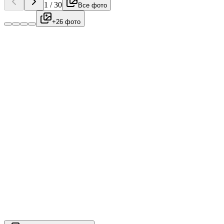
1
/
30
Все фото
+26 фото