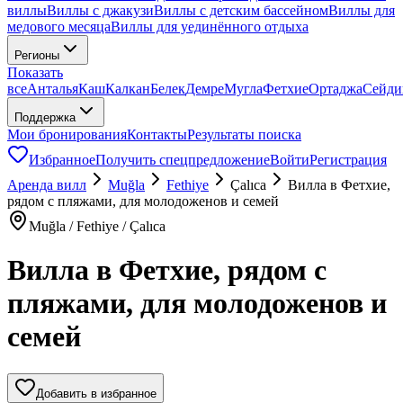
виллы
Виллы с джакузи
Виллы с детским бассейном
Виллы для
медового месяца
Виллы для уединённого отдыха
Регионы
Показать
все
Анталья
Каш
Калкан
Белек
Демре
Мугла
Фетхие
Ортаджа
Сейди
Поддержка
Мои бронирования
Контакты
Результаты поиска
Избранное
Получить спецпредложение
Войти
Регистрация
Аренда вилл
Muğla
Fethiye
Çalıca
Вилла в Фетхие,
рядом с пляжами, для молодоженов и семей
Muğla / Fethiye / Çalıca
Вилла в Фетхие, рядом с
пляжами, для молодоженов и
семей
Добавить в избранное