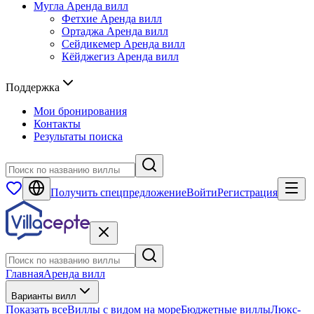
Мугла
Аренда вилл
Фетхие
Аренда вилл
Ортаджа
Аренда вилл
Сейдикемер
Аренда вилл
Кёйджегиз
Аренда вилл
Поддержка
Мои бронирования
Контакты
Результаты поиска
Получить спецпредложение
Войти
Регистрация
Главная
Аренда вилл
Варианты вилл
Показать все
Виллы с видом на море
Бюджетные виллы
Люкс-