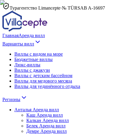
Турагентство Limancepte
·
№ TÜRSAB
A-16697
Главная
Аренда вилл
Варианты вилл
Виллы с видом на море
Бюджетные виллы
Люкс-виллы
Виллы с джакузи
Виллы с детским бассейном
Виллы для медового месяца
Виллы для уединённого отдыха
Регионы
Анталья
Аренда вилл
Каш
Аренда вилл
Калкан
Аренда вилл
Белек
Аренда вилл
Демре
Аренда вилл