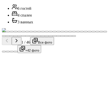
6 гостей
4 спален
3 ванных
1
/
46
Все фото
+42 фото